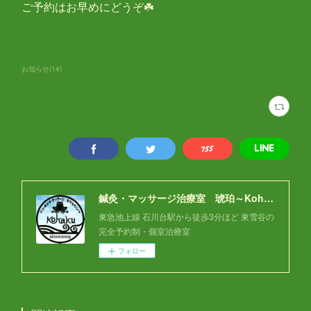
ご予約はお早めにどうぞ☘️
お知らせ
(
14
)
鍼灸・マッサージ治療室 琥珀～Kohaku～
東急池上線 石川台駅から徒歩3分ほど 東雪谷の
完全予約制・個室治療室
フォロー