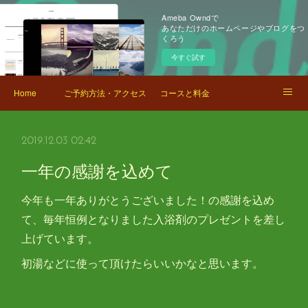
Ameba Owndで
あなただけのホームページやブログをつ
くろう
今すぐ試す
Home
ご予約方法・アクセス
コースと料金
スタッフブログ
2019.12.03 02:42
一年の感謝を込めて
今年も一年ありがとうございました！の感謝を込め
て、毎年恒例となりました入浴剤のプレゼントを差し
上げています。
初湯などに使って頂けたらいいかなと思います。