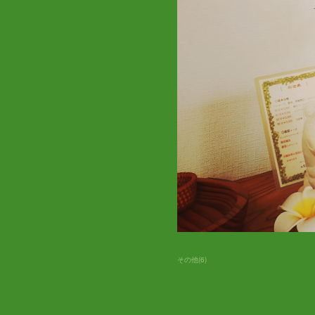
その他
(
6
)