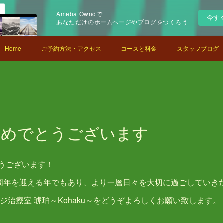
Ameba Owndで
今す
あなただけのホームページやブログをつくろう
Home
ご予約方法・アクセス
コースと料金
スタッフブログ
おめでとうございます
うございます！
0周年を迎える年でもあり、より一層日々を大切に過ごしていき
ージ治療室 琥珀～Kohaku～をどうぞよろしくお願い致します。