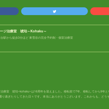
ージ治療室 琥珀～Kohaku～
川台駅から徒歩3分ほど 東雪谷の完全予約制・個室治療室
ジ治療室 琥珀~kohaku~は16周年を迎えました。移転前で7年、移転してから9年
通り過ぎたりしてきた日々です。本当にありがとうございます。これからも、どう