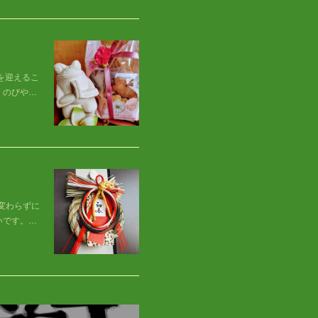
を迎えるこ
、のびや…
変わらずに
いです。…