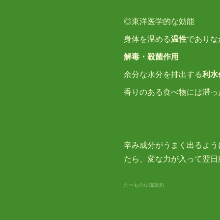
◎東洋医学的な効能
身体を温める
温性
でありな
解毒・殺菌作用
余分な水分を排出する
利水
香りのある食べ物には滞っ
辛み成分がうまく出るよう
たら、変な力が入って翌日
たべもの豆知識
(
6
)