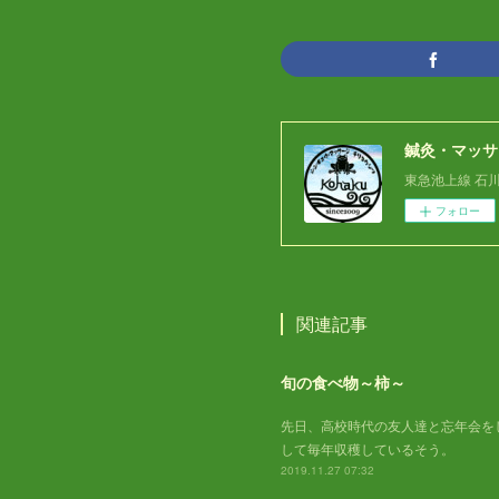
鍼灸・マッサ
東急池上線 石
フォロー
関連記事
旬の食べ物～柿～
先日、高校時代の友人達と忘年会を
して毎年収穫しているそう。
2019.11.27 07:32