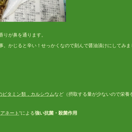
香りが鼻を通ります。
事。かじると辛い！せっかくなので刻んで醤油漬けにしてみま
のビタミン類，カルシウム
など（摂取する量が少ないので栄養
シアネート
”による
強い抗菌・殺菌作用