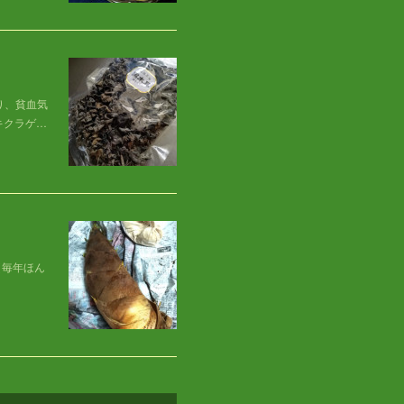
り、貧血気
キクラゲ…
（毎年ほん