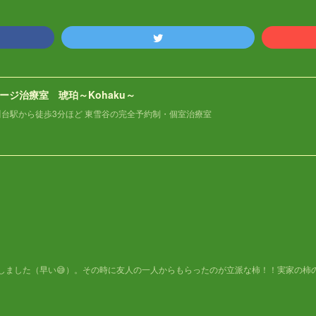
ージ治療室 琥珀～Kohaku～
川台駅から徒歩3分ほど 東雪谷の完全予約制・個室治療室
しました（早い😅）。その時に友人の一人からもらったのが立派な柿！！実家の柿