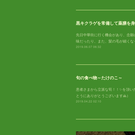
黒キクラゲを常備して薬膳を身
先日中華街に行く機会があり、念願
味だったり、また、髪の毛が細くな
2019.06.07 06:32
旬の食べ物～たけのこ～
患者さまから立派な筍！！✨を頂いた
とうにありがとうございます🙏）
2019.04.22 02:10