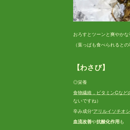
おろすとツーンと爽やかな
（葉っぱも食べられるとの
【わさび】
◎栄養
食物繊維，ビタミンCなど
ないですね）
辛み成分“
アリルイソチオ
血流改善
や
抗酸化作用
も